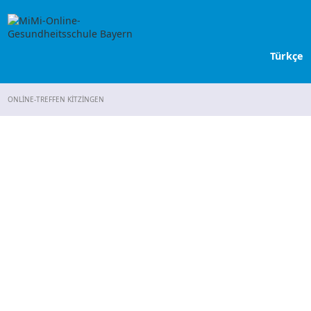
Türkçe
ONLINE-TREFFEN KITZINGEN
Deutsch
English
Russian
Francais
اللغة العربية